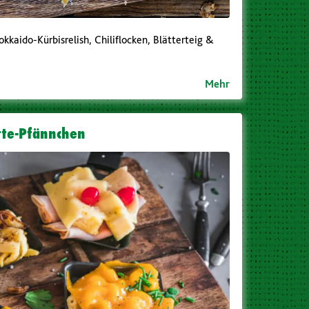
kkaido-Kürbisrelish, Chiliflocken, Blätterteig &
Mehr
tte-Pfännchen